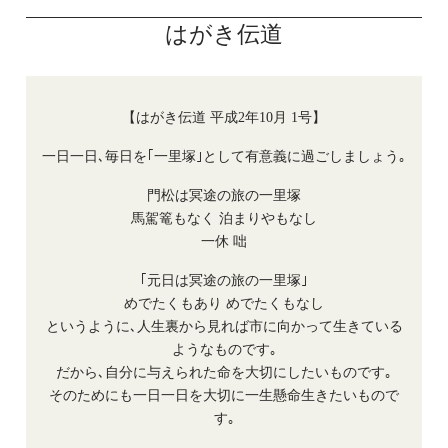
はがき伝道
【はがき伝道 平成2年10月 1号】
一日一日､毎日を｢一里塚｣として有意義に過ごしましょう｡
門松は冥途の旅の一里塚
馬駕篭もなく 泊まりやもなし
一休 咄
｢元日は冥途の旅の一里塚｣
めでたくもあり めでたくもなし
というように､人生裏から見れば市に向かって生きている
ようなものです｡
だから､自分に与えられた命を大切にしたいものです｡
そのためにも一日一日を大切に一生懸命生きたいもので
す｡