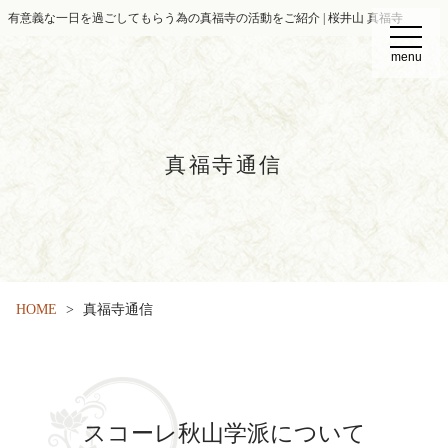
有意義な一日を過ごしてもらう為の真福寺の活動をご紹介 | 桜井山 真福寺
t
o
menu
g
g
l
e
n
a
v
真福寺通信
i
g
a
t
i
o
n
HOME
真福寺通信
スコーレ秋山学派について