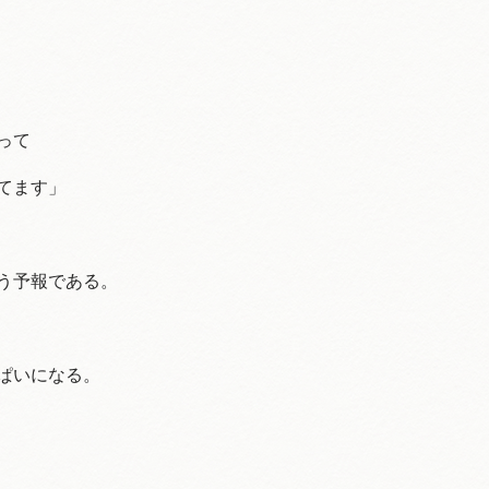
って
てます」
いう予報である。
ぱいになる。