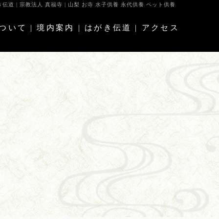
伝道 | 宗教法人 真福寺 | 山梨 お寺 水子供養 永代供養 ペット供養
ついて
|
境内案内
|
はがき伝道
|
アクセス