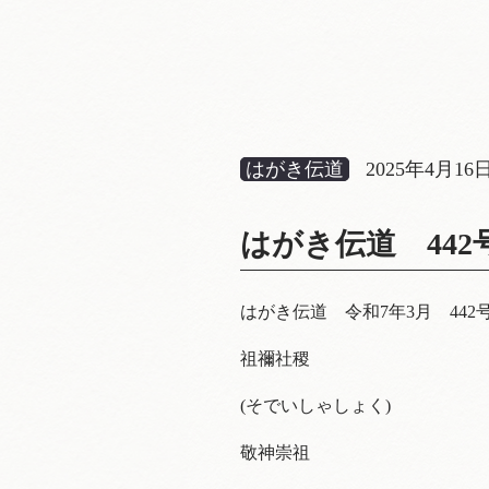
はがき伝道
2025年4月16
はがき伝道 44
はがき伝道 令和7年3月 442
祖禰社稷
(そでいしゃしょく)
敬神崇祖