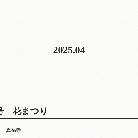
2025.04
日
3号 花まつり
号 真福寺