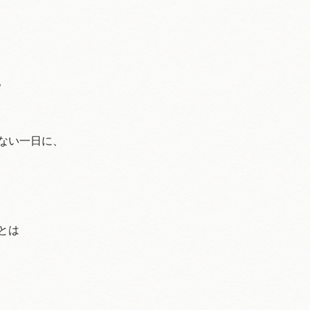
。
ない一日に、
とは