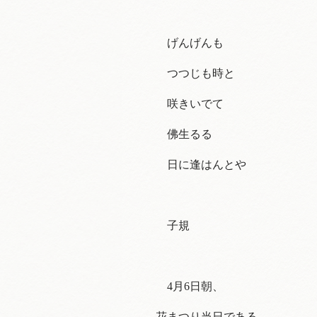
げんげんも
つつじも時と
咲きいでて
佛生るる
日に逢はんとや
子規
4月6日朝、
花まつり当日である。