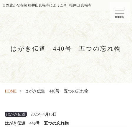
自然豊かな寺院 桜井山真福寺にようこそ | 桜井山 真福寺
t
o
menu
g
g
l
e
n
a
v
はがき伝道 440号 五つの忘れ物
i
g
a
t
i
o
n
HOME
はがき伝道 440号 五つの忘れ物
はがき伝道
2025年4月16日
はがき伝道 440号 五つの忘れ物