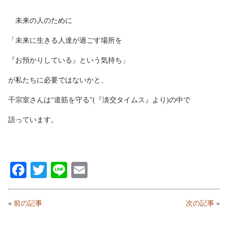
未来の人のために
「未来に生きる人達が過ごす場所を
『お預かりしている』という気持ち」
が私たちに必要ではないかと、
千宗室さんは“道筋を守る”(『淡交タイムス』より)の中で
語っています。
Fa
T
Li
E
ce
wi
ne
m
bo
tte
ail
«
前の記事
次の記事
»
ok
r