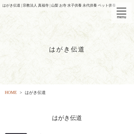
はがき伝道 | 宗教法人 真福寺 | 山梨 お寺 水子供養 永代供養 ペット供養
t
o
menu
g
g
l
e
n
a
v
はがき伝道
i
g
a
t
i
o
n
HOME
はがき伝道
はがき伝道