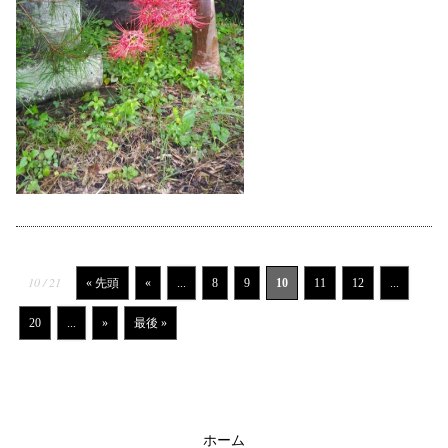
10 / 21
« 先頭
«
...
8
9
10
11
12
...
20
...
»
最後 »
ホーム