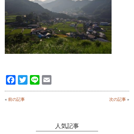
Fa
T
Li
E
ce
wi
ne
m
bo
tte
ail
«
前の記事
次の記事
»
ok
r
人気記事