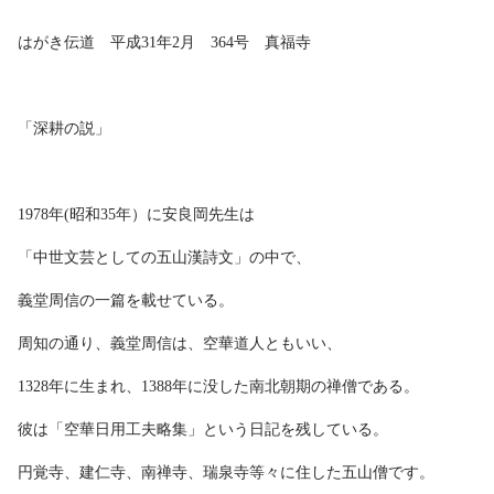
はがき伝道 平成31年2月 364号 真福寺
「深耕の説」
1978年(昭和35年）に安良岡先生は
「中世文芸としての五山漢詩文」の中で、
義堂周信の一篇を載せている。
周知の通り、義堂周信は、空華道人ともいい、
1328年に生まれ、1388年に没した南北朝期の禅僧である。
彼は「空華日用工夫略集」という日記を残している。
円覚寺、建仁寺、南禅寺、瑞泉寺等々に住した五山僧です。