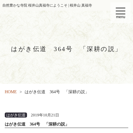
自然豊かな寺院 桜井山真福寺にようこそ | 桜井山 真福寺
t
o
menu
g
g
l
e
n
a
v
はがき伝道 364号 「深耕の説」
i
g
a
t
i
o
n
HOME
はがき伝道 364号 「深耕の説」
はがき伝道
2019年10月21日
はがき伝道 364号 「深耕の説」