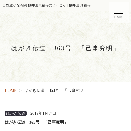
自然豊かな寺院 桜井山真福寺にようこそ | 桜井山 真福寺
t
o
menu
g
g
l
e
n
a
v
はがき伝道 363号 「己事究明」
i
g
a
t
i
o
n
HOME
はがき伝道 363号 「己事究明」
はがき伝道
2019年1月17日
はがき伝道 363号 「己事究明」