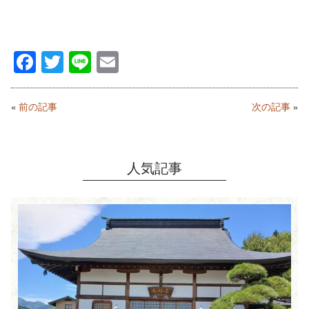
Fa
T
Li
E
ce
wi
ne
m
bo
tte
ail
«
前の記事
次の記事
»
ok
r
人気記事